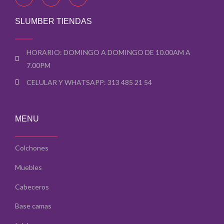
c
s
u
e
t
t
b
a
u
SLUMBER TIENDAS
o
g
b
o
r
e
k
a
-
-
m
s
HORARIO: DOMINGO A DOMINGO DE 10.00AM A
f
q
u
7.00PM
a
r
CELULAR Y WHATSAPP: 313 485 21 54
e
MENU
Colchones
Muebles
Cabeceros
Base camas