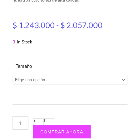
Rango
$
1.243.000
-
$
2.057.000
de
In Stock
precios:
Colchón
desde
Tamaño
Cuarzo
cantidad
$ 1.243.0
hasta
$ 2.057.0
COMPRAR AHORA