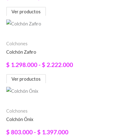
hasta
Ver productos
$ 1.672.000
Rango
de
precios:
Colchones
Colchón Zafiro
desde
$ 1.298.000
$
1.298.000
-
$
2.222.000
hasta
Ver productos
$ 2.222.000
Rango
de
precios:
Colchones
Colchón Ónix
desde
$ 803.000
$
803.000
-
$
1.397.000