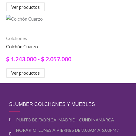
hasta
Ver productos
$ 1.397.000
Rango
de
precios:
Colchones
Colchón Cuarzo
desde
$ 1.243.000
$
1.243.000
-
$
2.057.000
hasta
Ver productos
$ 2.057.000
SLUMBER COLCHONES Y MUEBLES
PUNTO DE FABRICA: MADRID - CUNDINAMARCA
HORARIO: LUNES A VIERNES DE 8:00AM A 6:00PM /