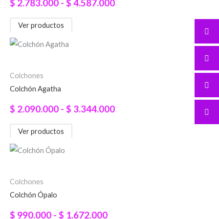
$ 2.783.000
$
2.783.000
-
$
4.587.000
hasta
Ver productos
$ 4.587.000
Rango
de
precios:
Colchones
Colchón Agatha
desde
$ 2.090.000
$
2.090.000
-
$
3.344.000
hasta
Ver productos
$ 3.344.000
Rango
de
precios:
Colchones
Colchón Ópalo
desde
$ 990.000
$
990.000
-
$
1.672.000