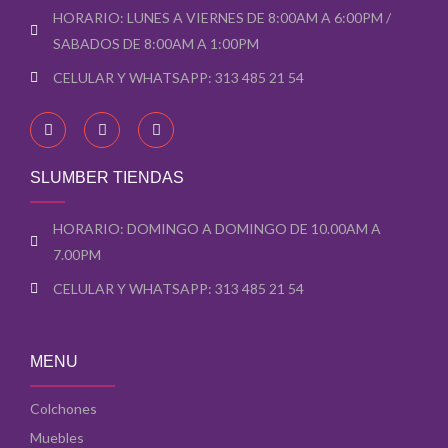
HORARIO: LUNES A VIERNES DE 8:00AM A 6:00PM /
SABADOS DE 8:00AM A 1:00PM
CELULAR Y WHATSAPP: 313 485 21 54
F
I
Y
a
n
o
c
s
u
e
t
t
b
a
u
SLUMBER TIENDAS
o
g
b
o
r
e
k
a
-
-
m
s
HORARIO: DOMINGO A DOMINGO DE 10.00AM A
f
q
7.00PM
u
a
r
CELULAR Y WHATSAPP: 313 485 21 54
e
MENU
Colchones
Muebles