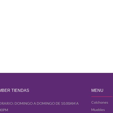
MBER TIENDAS
MENU
Colchones
ORARIO: DOMINGO A DOMINGO DE 10.00AM A
Muebles
.00PM