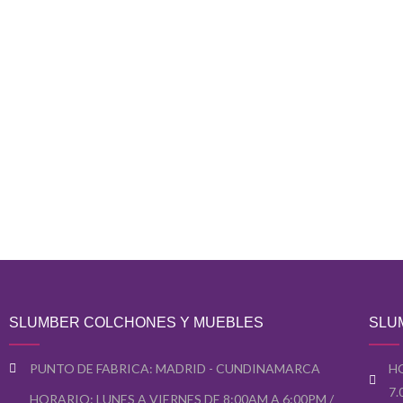
SLUMBER COLCHONES Y MUEBLES
SLU
PUNTO DE FABRICA: MADRID - CUNDINAMARCA
H
7
HORARIO: LUNES A VIERNES DE 8:00AM A 6:00PM /