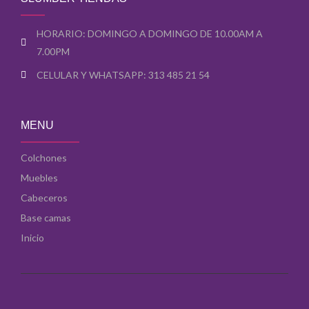
o
g
b
o
r
e
k
a
-
-
m
s
HORARIO: DOMINGO A DOMINGO DE 10.00AM A
f
q
7.00PM
u
a
r
CELULAR Y WHATSAPP: 313 485 21 54
e
MENU
Colchones
Muebles
Cabeceros
Base camas
Inicio