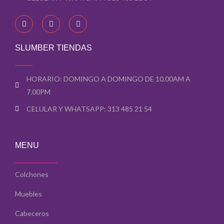
F
I
Y
a
n
o
c
s
u
e
t
t
b
a
u
SLUMBER TIENDAS
o
g
b
o
r
e
k
a
-
-
m
s
HORARIO: DOMINGO A DOMINGO DE 10.00AM A
f
q
u
7.00PM
a
r
CELULAR Y WHATSAPP: 313 485 21 54
e
MENU
Colchones
Muebles
Cabeceros