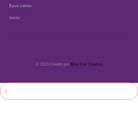
Base camas
Inicio
© 2023 Creado por
Blue Fox Creativo