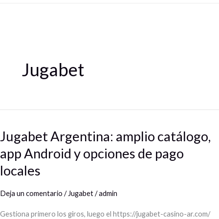
Jugabet
Jugabet Argentina: amplio catálogo,
Jugabet
Argentina:
app Android y opciones de pago
amplio
locales
catálogo,
app
Deja un comentario
/
Jugabet
/
admin
Android
y
Gestiona primero los giros, luego el https://jugabet-casino-ar.com/