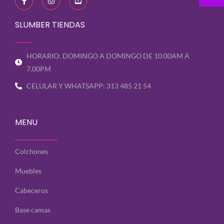
c
s
u
e
t
t
b
a
u
SLUMBER TIENDAS
o
g
b
o
r
e
k
a
-
-
m
s
HORARIO: DOMINGO A DOMINGO DE 10.00AM A
f
q
u
7.00PM
a
r
CELULAR Y WHATSAPP: 313 485 21 54
e
MENU
Colchones
Muebles
Cabeceros
Base camas