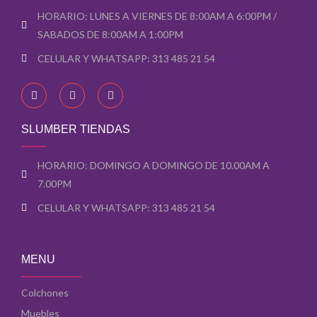
HORARIO: LUNES A VIERNES DE 8:00AM A 6:00PM /
SABADOS DE 8:00AM A 1:00PM
CELULAR Y WHATSAPP: 313 485 21 54
F
I
Y
a
n
o
c
s
u
e
t
t
b
a
u
SLUMBER TIENDAS
o
g
b
o
r
e
k
a
-
-
m
s
HORARIO: DOMINGO A DOMINGO DE 10.00AM A
f
q
7.00PM
u
a
r
CELULAR Y WHATSAPP: 313 485 21 54
e
MENU
Colchones
Muebles