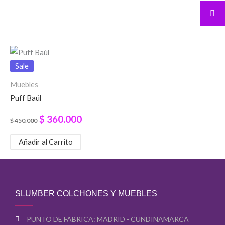
El
El
precio
precio
Sale
original
actual
Muebles
Puff Baúl
era:
es:
$ 450.000.
$ 360.000.
$
360.000
$
450.000
Añadir al Carrito
SLUMBER COLCHONES Y MUEBLES
PUNTO DE FABRICA: MADRID - CUNDINAMARCA