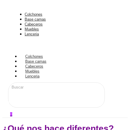
Rango
de
Colchones
precios:
Base camas
desde
Cabeceros
$ 650.000
Muebles
Lenceria
hasta
$ 780.000
Colchones
Base camas
Cabeceros
Muebles
Lenceria
0
¿Qué nos hace diferentes?