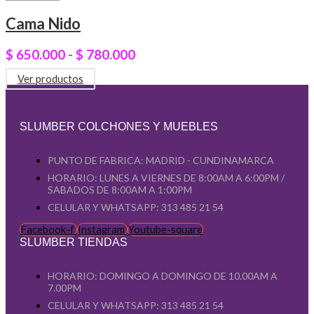
Cama Nido
$
650.000
-
$
780.000
Ver productos
SLUMBER COLCHONES Y MUEBLES
PUNTO DE FABRICA: MADRID - CUNDINAMARCA
HORARIO: LUNES A VIERNES DE 8:00AM A 6:00PM /
SABADOS DE 8:00AM A 1:00PM
CELULAR Y WHATSAPP: 313 485 21 54
Facebook-f
Instagram
Youtube-square
SLUMBER TIENDAS
HORARIO: DOMINGO A DOMINGO DE 10.00AM A
7.00PM
CELULAR Y WHATSAPP: 313 485 21 54